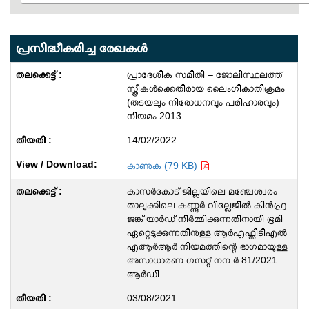
പ്രസിദ്ധീകരിച്ച രേഖകള്‍
പ്രാദേശിക സമിതി – ജോലിസ്ഥലത്ത്
സ്ത്രീകൾക്കെതിരായ ലൈംഗികാതിക്രമം
(തടയലും നിരോധനവും പരിഹാരവും)
നിയമം 2013
14/02/2022
കാണുക (79 KB)
കാസർകോട് ജില്ലയിലെ മഞ്ചേശ്വരം
താലൂക്കിലെ കണ്ണൂർ വില്ലേജിൽ കിൻഫ്ര
ജങ്ക് യാർഡ് നിർമ്മിക്കുന്നതിനായി ഭൂമി
ഏറ്റെടുക്കുന്നതിനുള്ള ആർഎഫ്സിടിഎൽ
എആർആർ നിയമത്തിന്റെ ഭാഗമായുള്ള
അസാധാരണ ഗസറ്റ് നമ്പർ 81/2021
ആർഡി.
03/08/2021