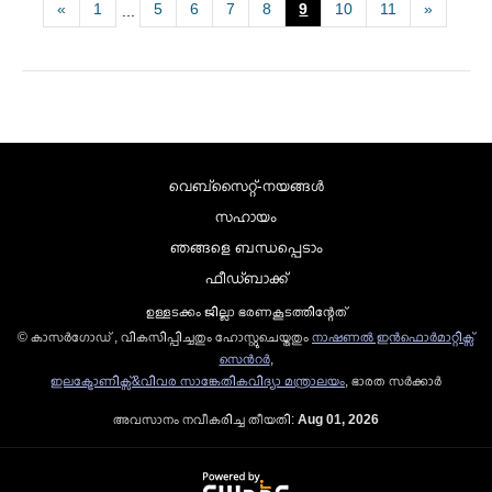
«
1
5
6
7
8
9
10
11
»
...
വെബ്സൈറ്റ്-നയങ്ങള്‍
സഹായം
ഞങ്ങളെ ബന്ധപ്പെടാം
ഫീഡ്ബാക്ക്
ഉള്ളടക്കം ജില്ലാ ഭരണകൂടത്തിന്റേത്
© കാസര്‍ഗോഡ്‌ , വികസിപ്പിച്ചതും ഹോസ്റ്റുചെയ്തതും
നാഷണല്‍ ഇന്‍ഫൊര്‍മാറ്റിക്സ്
സെന്‍റര്‍
,
ഇലക്ട്രോണിക്സ്&വിവര സാങ്കേതികവിദ്യാ മന്ത്രാലയം
, ഭാരത സര്‍ക്കാര്‍
അവസാനം നവീകരിച്ച തീയതി:
Aug 01, 2026