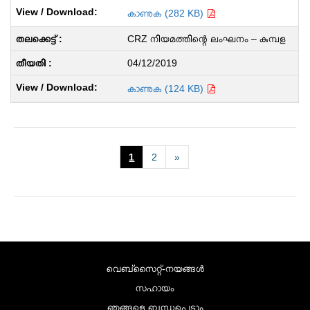
കാണുക (282 KB)
CRZ നിയമത്തിന്റെ ലംഘനം – കുമ്പള
04/12/2019
കാണുക (124 KB)
1
2
»
വെബ്സൈറ്റ്-നയങ്ങള്‍
സഹായം
ഞങ്ങളെ ബന്ധപ്പെടാം