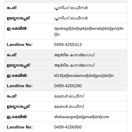
പ്ലാനിംഗ് ഓഫീസർ
പ്ലാനിംഗ് ഓഫീസർ
dpoksgd[dot]spb[at]kerala[dot]gov[do
t]in
0499-4255313
ആർടിഒ കാസർഗോഡ്
ആർടിഒ കാസർഗോഡ്
kl14[at]keralamvd[dot]gov[dot]in
0499-4255290
ലേബർ ഓഫീസ്
ലേബർ ഓഫീസ്
dlokasargod[at]gmail[dot]com
0499-4256950