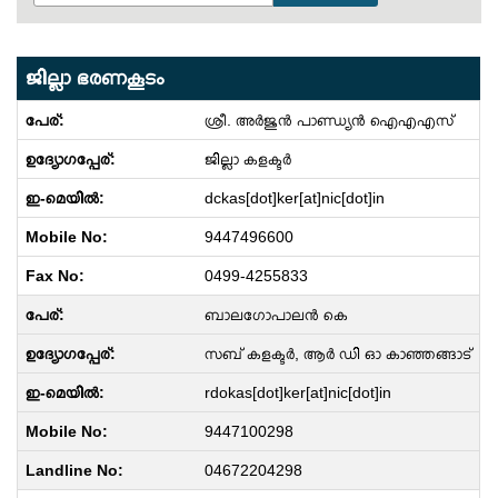
ജില്ലാ ഭരണകൂടം
ശ്രീ. അർജുൻ പാണ്ഡ്യൻ ഐഎഎസ്
ജില്ലാ കളക്ടര്‍
dckas[dot]ker[at]nic[dot]in
9447496600
0499-4255833
ബാലഗോപാലൻ കെ
സബ് കളക്ടർ, ആര്‍ ഡി ഓ കാഞ്ഞങ്ങാട്
rdokas[dot]ker[at]nic[dot]in
9447100298
04672204298