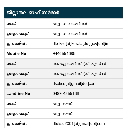
ജില്ലാതല ഓഫീസര്‍മാര്‍
ജില്ലാ ലോ ഓഫീസർ
ജില്ലാ ലോ ഓഫീസർ
dlo-ksd[at]kerala[dot]gov[dot]in
9446554695
സപ്ലൈ ഓഫീസ്, (ഡി.എസ്.ഒ)
സപ്ലൈ ഓഫീസ്, (ഡി.എസ്.ഒ)
dsoksd[at]gmail[dot]com
0499-4255138
ജില്ലാ ട്രഷറി
ജില്ലാ ട്രഷറി
dtoksd2001[at]gmail[dot]com