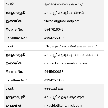
മുഹമ്മദ് നവാസ് കെ എച്ച്
ഡെപ്യൂട്ടി കളക്ടർ എൽആർ
tlbksd[at]gmail[dot]com
8547616043
4994255010
ലിപു എസ് ലോറൻസ് കെ എ എസ്
ഡെപ്യൂട്ടി കളക്ടർ എൻഡോസൾഫാൻ
dyclrecksd[at]gmail[dot]com
9645600658
4994257330
അജേഷ് കെ
ഡെപ്യൂട്ടി കളക്ടർ ആർ.ആർ
rrkas[dot]ker[at]nic[dot]in