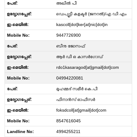
അഖിൽ പി
ഡെപ്യൂട്ടി കളക്ടർ (ജനറല്‍)/എ ഡി എം
kascoll[dot]ker[at]nic[dot]in
9447726900
ബിനു ജോസഫ്
ആർ ഡി ഒ കാസർഗോഡ്
rdo1kasaragod[at]gmail[dot]com
04994220081
മുഹമ്മദ് സമീർ കെ.പി
ഫിനാൻസ് ഓഫീസർ
foksdcoll[at]gmail[dot]com
8547616045
4994255211