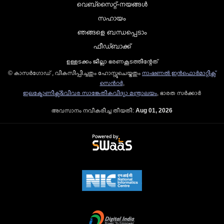
വെബ്സൈറ്റ്-നയങ്ങള്‍
സഹായം
ഞങ്ങളെ ബന്ധപ്പെടാം
ഫീഡ്ബാക്ക്
ഉള്ളടക്കം ജില്ലാ ഭരണകൂടത്തിന്റേത്
© കാസര്‍ഗോഡ്‌ , വികസിപ്പിച്ചതും ഹോസ്റ്റുചെയ്തതും
നാഷണല്‍ ഇന്‍ഫൊര്‍മാറ്റിക്സ്
സെന്‍റര്‍
,
ഇലക്ട്രോണിക്സ്&വിവര സാങ്കേതികവിദ്യാ മന്ത്രാലയം
, ഭാരത സര്‍ക്കാര്‍
അവസാനം നവീകരിച്ച തീയതി:
Aug 01, 2026