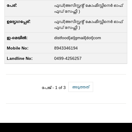
ഫുഡ്(അസിസ്റ്റന്റ് കോംമിസ്സിനെർ ഓഫ്
ഫുഡ് സേഫ്റ്റി )
ഫുഡ്(അസിസ്റ്റന്റ് കോംമിസ്സിനെർ ഓഫ്
ഫുഡ് സേഫ്റ്റി )
distfood[at]gmail[dot]com
8943346194
0499-4256257
അടുത്തത്
പേജ് -
1
of 3