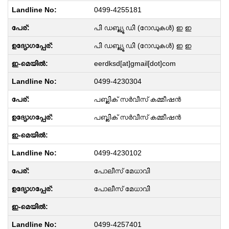
0499-4255181
പി ഡബ്ല്യൂ ഡി (റോഡുകൾ) ഇ ഇ
പി ഡബ്ല്യൂ ഡി (റോഡുകൾ) ഇ ഇ
eerdksd[at]gmail[dot]com
0499-4230304
പബ്ലിക് സർവീസ് കമ്മീഷൻ
പബ്ലിക് സർവീസ് കമ്മീഷൻ
0499-4230102
പോലീസ് മേധാവി
പോലീസ് മേധാവി
0499-4257401